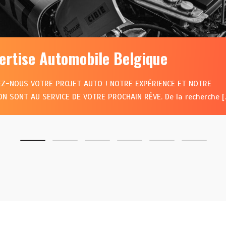
ertise Automobile Belgique
EZ-NOUS VOTRE PROJET AUTO ! NOTRE EXPÉRIENCE ET NOTRE
ON SONT AU SERVICE DE VOTRE PROCHAIN RÊVE. De la recherche [