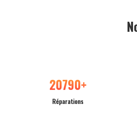
N
20790
+
Réparations