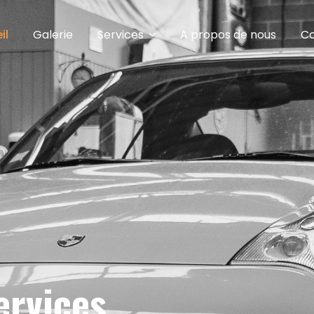
il
Galerie
Services
A propos de nous
Co
ervices