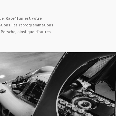
ue, Race4fun est votre
rations, les reprogrammations
 Porsche, ainsi que d'autres