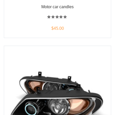
Motor car candles
Note
5.00
sur
$
45.00
5