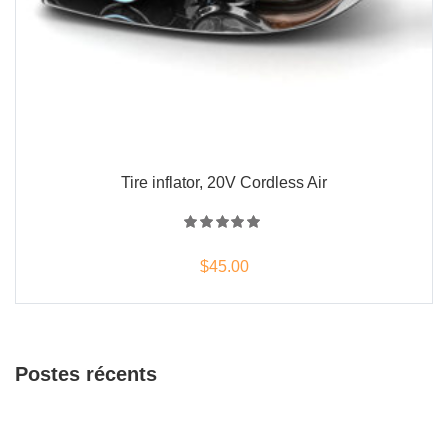
Tire inflator, 20V Cordless Air
Note
5.00
sur
$
45.00
5
Postes récents