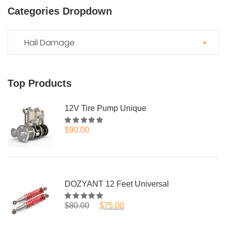
Categories Dropdown
Hail Damage
Top Products
12V Tire Pump Unique
$
90.00
Note
5.00
sur
5
DOZYANT 12 Feet Universal
Le prix initial était : $80.00.
Le prix actuel est : $75.00.
$
80.00
$
75.00
Note
5.00
sur
5