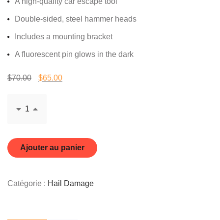
A high-quality car escape tool
basé
sur
notation
Double-sided, steel hammer heads
client
Includes a mounting bracket
A fluorescent pin glows in the dark
Le prix initial était : $70.00.
Le prix actuel est : $65.00.
$
70.00
$
65.00
Ajouter au panier
Catégorie :
Hail Damage